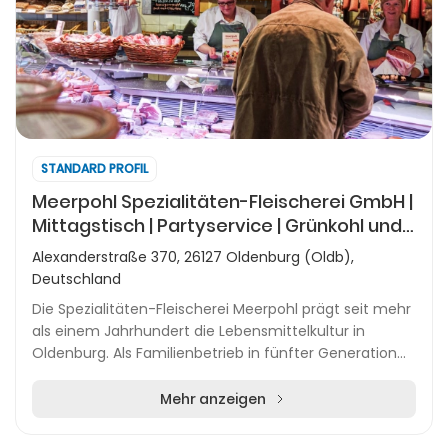
STANDARD PROFIL
Meerpohl Spezialitäten-Fleischerei GmbH |
Mittagstisch | Partyservice | Grünkohl und
Pinkel
Alexanderstraße 370, 26127 Oldenburg (Oldb),
Deutschland
Die Spezialitäten-Fleischerei Meerpohl prägt seit mehr
als einem Jahrhundert die Lebensmittelkultur in
Oldenburg. Als Familienbetrieb in fünfter Generation
steht sie für handwerkliche Herstellung, re...
Mehr anzeigen