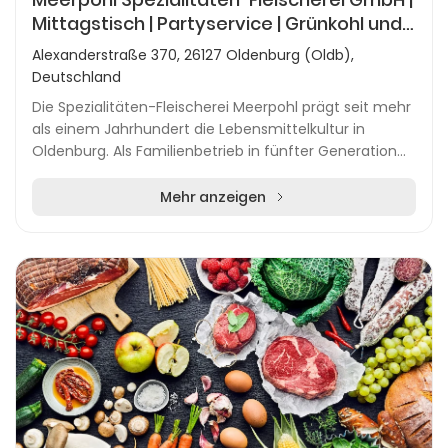
Mittagstisch | Partyservice | Grünkohl und
Pinkel
Alexanderstraße 370, 26127 Oldenburg (Oldb),
Deutschland
Die Spezialitäten-Fleischerei Meerpohl prägt seit mehr
als einem Jahrhundert die Lebensmittelkultur in
Oldenburg. Als Familienbetrieb in fünfter Generation
steht sie für handwerkliche Herstellung, re...
Mehr anzeigen