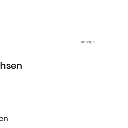
Anzeige
chsen
den