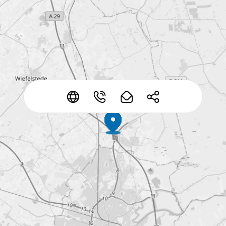
*
*
*
*