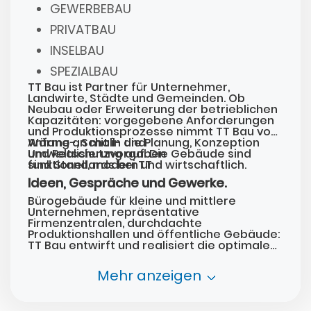
GEWERBEBAU
PRIVATBAU
INSELBAU
SPEZIALBAU
TT Bau ist Partner für Unternehmer,
Landwirte, Städte und Gemeinden. Ob
Neubau oder Erweiterung der betrieblichen
Kapazitäten: vorgegebene Anforderungen
und Produktionsprozesse nimmt TT Bau von
Anfang an mit in die Planung, Konzeption
Wärme-, Schall- und
und Realisierung auf. Die Gebäude sind
Umweltschutzvorgaben
funktionell, modern und wirtschaftlich.
sind Standards bei TT.
Ideen, Gespräche und Gewerke.
Bürogebäude für kleine und mittlere
Unternehmen, repräsentative
Firmenzentralen, durchdachte
Produktionshallen und öffentliche Gebäude:
TT Bau entwirft und realisiert die optimale
Lösung ganz nach individuellem Bedarfin
effektiver Bauzeit und mit kompetenter
Mehr anzeigen
Baubetreuung.