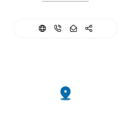
*
*
*
*