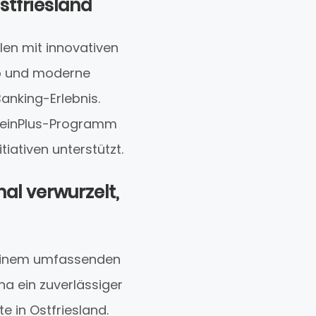
stfriesland
len mit innovativen
pp und moderne
Banking-Erlebnis.
s MeinPlus-Programm
iativen unterstützt.
nal verwurzelt,
d einem umfassenden
na ein zuverlässiger
e in Ostfriesland.