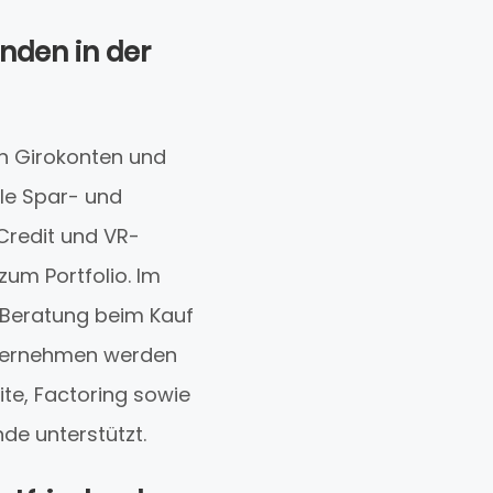
unden in der
n Girokonten und
ble Spar- und
Credit und VR-
um Portfolio. Im
r Beratung beim Kauf
nternehmen werden
te, Factoring sowie
de unterstützt.