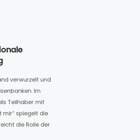
ionale
g
land verwurzelt und
isenbanken. Im
ls Teilhaber mit
mir“ spiegelt die
icht die Rolle der