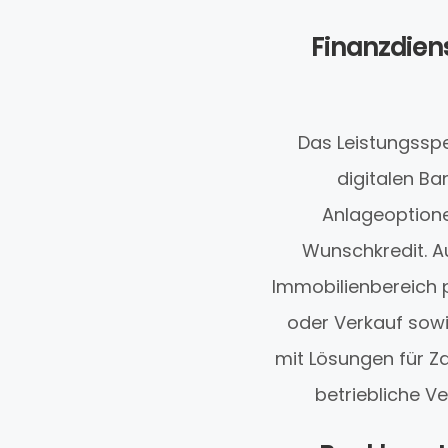
Finanzdiens
Das Leistungssp
digitalen Ba
Anlageoptione
Wunschkredit. A
Immobilienbereich p
oder Verkauf sow
mit Lösungen für Z
betriebliche V