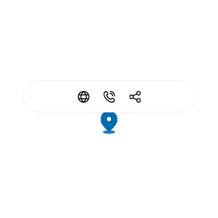
*
*
*