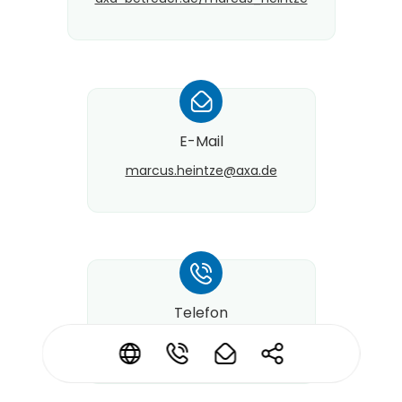
*
E-Mail
marcus.heintze@​axa.de
*
Telefon
+49 441 5947440
*
*
*
*