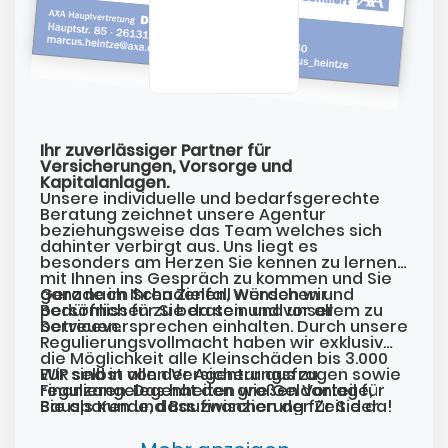
Ihr zuverlässiger Partner für
Versicherungen, Vorsorge und
Kapitalanlagen.
Unsere individuelle und bedarfsgerechte
Beratung zeichnet unsere Agentur
beziehungsweise das Team welches sich
dahinter verbirgt aus. Uns liegt es
besonders am Herzen Sie kennen zu lernen,
mit Ihnen ins Gespräch zu kommen und Sie
ganz nach Ihren Zielen, Wünschen und
Gerade im Schadenfall werden wir
Bedürfnissen zu beraten und vor allem zu
persönlich für Sie da sein und unser
betreuen.
Serviceversprechen einhalten. Durch unsere
Regulierungsvollmacht haben wir exklusiv
die Möglichkeit alle Kleinschäden bis 3.000
EUR selbst von der Agentur aus zu
Wir sind in allen Versicherungsfragen sowie
regulieren. Das hat den großen Vorteil für
Finanzangelegenheiten wie Geldanlage,
Sie als Kunde, dass zwischen der Zeit der
Bausparen und Baufinanzierung für Sie da!
Schadenmeldung durch Sie und der
Überweisung der Erstattung durch uns