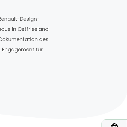
Renault-Design-
haus in Ostfriesland
he Dokumentation des
s Engagement für
*